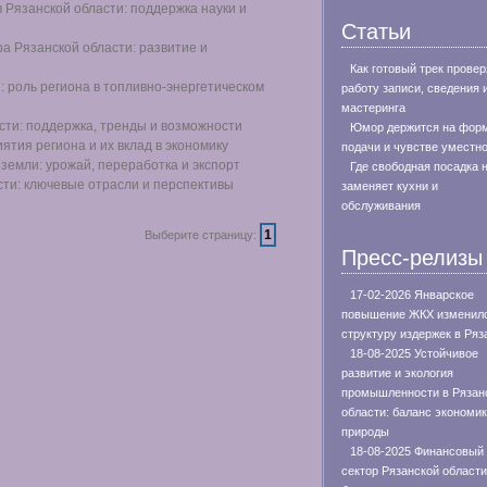
 Рязанской области: поддержка науки и
Статьи
а Рязанской области: развитие и
Как готовый трек провер
: роль региона в топливно-энергетическом
работу записи, сведения 
мастеринга
сти: поддержка, тренды и возможности
Юмор держится на фор
тия региона и их вклад в экономику
подачи и чувстве уместн
емли: урожай, переработка и экспорт
Где свободная посадка 
ти: ключевые отрасли и перспективы
заменяет кухни и
обслуживания
1
Выберите страницу:
Пресс-релизы
17-02-2026 Январское
повышение ЖКХ изменил
структуру издержек в Ряз
18-08-2025 Устойчивое
развитие и экология
промышленности в Рязан
области: баланс экономик
природы
18-08-2025 Финансовый
сектор Рязанской области