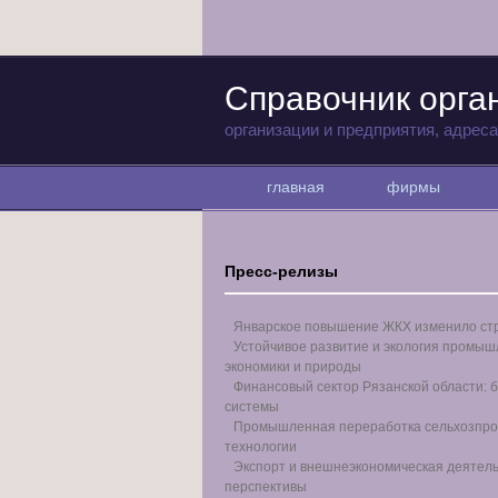
Справочник орга
организации и предприятия, адрес
главная
фирмы
Пресс-релизы
Январское повышение ЖКХ изменило стр
Устойчивое развитие и экология промыш
экономики и природы
Финансовый сектор Рязанской области: б
системы
Промышленная переработка сельхозпрод
технологии
Экспорт и внешнеэкономическая деятель
перспективы