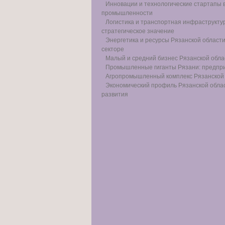
Инновации и технологические стартапы в
промышленности
Логистика и транспортная инфраструктур
стратегическое значение
Энергетика и ресурсы Рязанской области
секторе
Малый и средний бизнес Рязанской обла
Промышленные гиганты Рязани: предприя
Агропромышленный комплекс Рязанской з
Экономический профиль Рязанской облас
развития