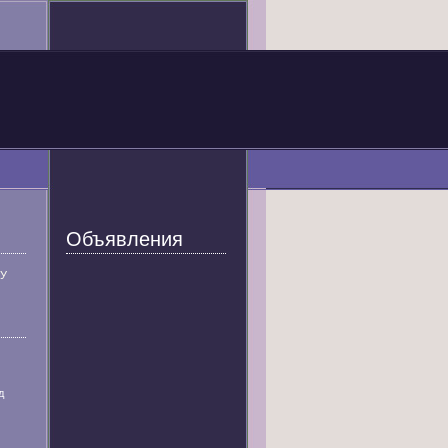
Объявления
У
д