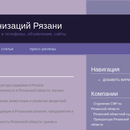
низаций Рязани
а и телефоны, объявления, сайты
статьи
пресс-релизы
Навигация
ДОБАВИТЬ ФИРМ
уктуру издержек в Рязани
ленности в Рязанской области: баланс
Компании
анки, инвестиции и развитие кредитной
Отделение СФР по
Рязанской области
укции в Рязанском регионе: предприятия и
Рязанский областной су
Прокуратура Рязанской
ность Рязанской области: рынки и
области