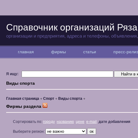
Справочник организаций Ряз
организации и предприятия, адреса и телефоны, объявления
главная
фирмы
статьи
пресс-рел
Я ищу:
Виды спорта
Главная страница
Спорт
Виды спорта
Фирмы раздела
Сортировать по:
городу
названию
цене
e-mail
дате добавления
Выберите регион: