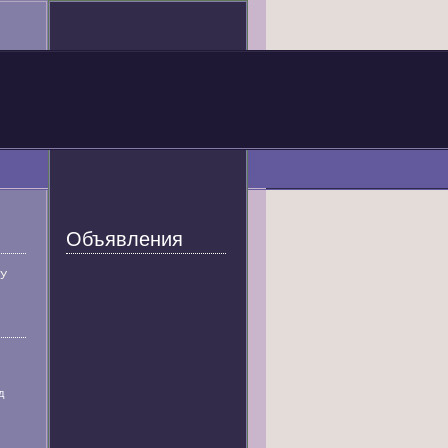
Объявления
У
д