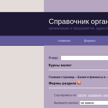
Справочник орга
организации и предприятия, адрес
главная
фирмы
Я ищу:
Курсы валют
Главная страница
Банки и финансы в
Фирмы раздела
Сортировать по:
городу
названию
це
Выберите регион: