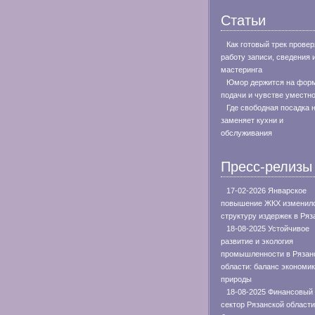
Статьи
Как готовый трек провер
работу записи, сведения 
мастеринга
Юмор держится на фор
подачи и чувстве уместн
Где свободная посадка 
заменяет кухни и
обслуживания
Пресс-релизы
17-02-2026 Январское
повышение ЖКХ изменил
структуру издержек в Ряз
18-08-2025 Устойчивое
развитие и экология
промышленности в Рязан
области: баланс экономик
природы
18-08-2025 Финансовый
сектор Рязанской области