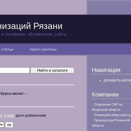
низаций Рязани
а и телефоны, объявления, сайты
статьи
пресс-релизы
Навигация
ДОБАВИТЬ ФИРМ
Компании
Курсы валют
Отделение СФР по
Рязанской области
Рязанский областной су
не
e-mail
дате добавления
Прокуратура Рязанской
области