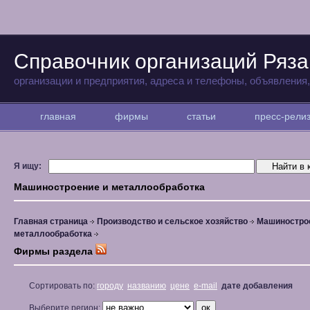
Справочник организаций Ряз
организации и предприятия, адреса и телефоны, объявления
главная
фирмы
статьи
пресс-рел
Я ищу:
Машиностроение и металлообработка
Главная страница
Производство и сельское хозяйство
Машиностро
металлообработка
Фирмы раздела
Сортировать по:
городу
названию
цене
e-mail
дате добавления
Выберите регион: