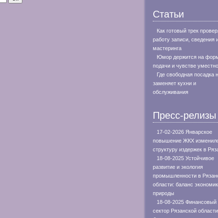
Статьи
Как готовый трек провер
работу записи, сведения 
мастеринга
Юмор держится на фор
подачи и чувстве уместн
Где свободная посадка 
заменяет кухни и
обслуживания
Пресс-релизы
17-02-2026 Январское
повышение ЖКХ изменил
структуру издержек в Ряз
18-08-2025 Устойчивое
развитие и экология
промышленности в Рязан
области: баланс экономик
природы
18-08-2025 Финансовый
сектор Рязанской области