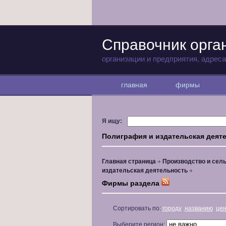
Справочник орга
организации и предприятия, адрес
главная
фирмы
Я ищу:
Полиграфия и издательская деят
Главная страница
Производство и сель
издательская деятельность
Фирмы раздела
Сортировать по:
городу
названию
це
Выберите регион: