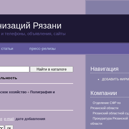
низаций Рязани
а и телефоны, объявления, сайты
статьи
пресс-релизы
Навигация
ельность
ДОБАВИТЬ ФИРМ
Компании
ское хозяйство
Полиграфия и
Отделение СФР по
Рязанской области
Рязанский областной су
Прокуратура Рязанской
не
e-mail
дате добавления
области