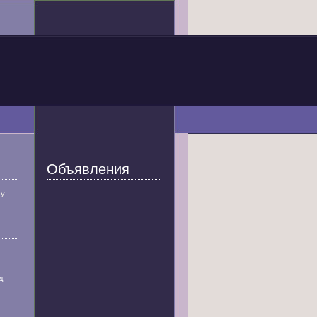
Объявления
У
д